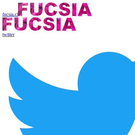
fucsia.cl
twitter