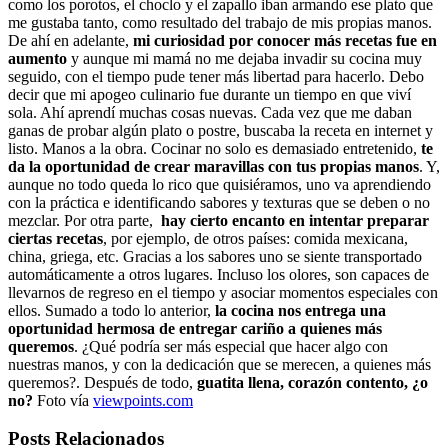
como los porotos, el choclo y el zapallo iban armando ese plato que
me gustaba tanto, como resultado del trabajo de mis propias manos.
De ahí en adelante,
mi curiosidad por conocer más recetas fue en
aumento
y aunque mi mamá no me dejaba invadir su cocina muy
seguido, con el tiempo pude tener más libertad para hacerlo. Debo
decir que mi apogeo culinario fue durante un tiempo en que viví
sola. Ahí aprendí muchas cosas nuevas. Cada vez que me daban
ganas de probar algún plato o postre, buscaba la receta en internet y
listo. Manos a la obra. Cocinar no solo es demasiado entretenido,
te
da la oportunidad de crear maravillas con tus propias manos
. Y,
aunque no todo queda lo rico que quisiéramos, uno va aprendiendo
con la práctica e identificando sabores y texturas que se deben o no
mezclar. Por otra parte,
hay cierto encanto en intentar preparar
ciertas recetas
, por ejemplo, de otros países: comida mexicana,
china, griega, etc. Gracias a los sabores uno se siente transportado
automáticamente a otros lugares. Incluso los olores, son capaces de
llevarnos de regreso en el tiempo y asociar momentos especiales con
ellos. Sumado a todo lo anterior,
la cocina nos entrega una
oportunidad hermosa de entregar cariño a quienes más
queremos
. ¿Qué podría ser más especial que hacer algo con
nuestras manos, y con la dedicación que se merecen, a quienes más
queremos?. Después de todo,
guatita llena, corazón contento, ¿o
no?
Foto vía
viewpoints.com
Posts Relacionados