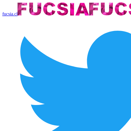
fucsia.cl