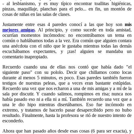
- al lesbianismo, y es muy típico encontrar toallitas higiénicas,
pinzas, maquillaje, planchas para el pelo... en fin, un montón de
cosas de niñas en las salas de clases.
Justamente entre esas 4 paredes conocí a las que hoy son
mis
mejores amigas
. Al principio, y como sucede en toda amistad,
ocurrían momentos incómodos: no encontrábamos un tema en
común o hablábamos todas a la vez. Era común que alguien contara
una anécdota con el niño que le gustaba mientras todas las demás
escuchábamos expectantes, y ¡zas! alguien se mandaba un
comentario inapropiado.
Recuerdo cuando una de ellas nos contó que había dado "el
siguiente paso" con su pololo. Decir que chillamos como locas
durante al menos 5 minutos, es poco. Esas paredes también fueron
testigos de nuestras peleas, que a veces eran bastante estúpidas.
Recuerdo una vez que nos echaron a una de mis amigas y a mí de la
sala por discutir. Y cuando salimos, rompimos en risa; nunca nos
había pasado eso ni a ella ni a mí. También recuerdo una vez que a
una le dio hipo mientras disertábamos. Eso fue incómodo en
extremo, y tratamos de hacerlo pasar desapercibido pero no hubo
resultado. Finalmente, hasta la profesora se rió de nuestro intento de
esconderlo.
Ahora que han pasado años desde esas cosas (6 para ser exacta), y