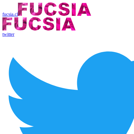
fucsia.cl
twitter