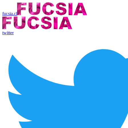
fucsia.cl
twitter