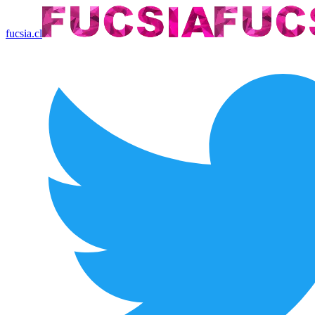
fucsia.cl