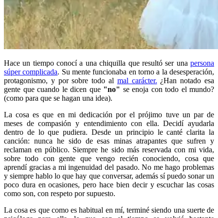
Hace un tiempo conocí a una chiquilla que resultó ser una
persona
súper complicada
. Su mente funcionaba en torno a la desesperación,
protagonismo, y por sobre todo al
mal carácter.
¿Han notado esa
gente que cuando le dicen que
"no"
se enoja con todo el mundo?
(como para que se hagan una idea).
La cosa es que en mi dedicación por el prójimo tuve un par de
meses de compasión y entendimiento con ella. Decidí ayudarla
dentro de lo que pudiera. Desde un principio le canté clarita la
canción: nunca he sido de esas minas atrapantes que sufren y
reclaman en público. Siempre he sido más reservada con mi vida,
sobre todo con gente que vengo recién conociendo, cosa que
aprendí gracias a mi ingenuidad del pasado. No me hago problemas
y siempre hablo lo que hay que conversar, además sí puedo sonar un
poco dura en ocasiones, pero hace bien decir y escuchar las cosas
como son, con respeto por supuesto.
La cosa es que como es habitual en mí, terminé siendo una suerte de