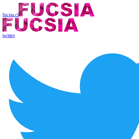
fucsia.cl
twitter