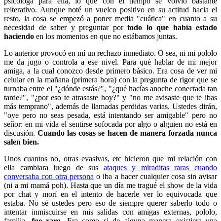
psicóloga para ella, lo que con el tiempo se volvió bastante
reiterativo. Aunque noté un vuelco positivo en su actitud hacia el
resto, la cosa se empezó a poner media "cuática" en cuanto a su
necesidad de saber y preguntar por
todo lo que había estado
haciendo
en los momentos en que no estábamos juntas.
Lo anterior provocó en mí un rechazo inmediato. O sea, ni mi pololo
me da jugo o controla a ese nivel. Para qué hablar de mi mejor
amiga, a la cual conozco desde primero básico. Era cosa de ver mi
celular en la mañana (primera hora) con la pregunta de rigor que se
turnaba entre el "¿dónde estás?", "¿qué hacías anoche conectada tan
tarde?", "¿por eso te atrasaste hoy?" y "no me avisaste que te ibas
más temprano", además de llamadas perdidas varias. Ustedes dirán,
"oye pero no seas pesada, está intentando ser amigable" pero no
señor: en mi vida el sentirse sofocada por algo o alguien no está en
discusión.
Cuando las cosas se hacen de manera forzada nunca
salen bien.
Unos cuantos no, otras evasivas, etc hicieron que mi relación con
ella cambiara luego de sus
ataques y miraditas raras cuando
conversaba con otra persona
o iba a hacer cualquier cosa sin avisar
(ni a mi mamá poh). Hasta que un día me tragué el show de la vida
por chat y morí en el intento de hacerle ver lo equivocada que
estaba. No sé ustedes pero eso de siempre querer saberlo todo o
intentar inmiscuirse en mis salidas con amigas externas, pololo,
familia,
fue raro.
Era como si de alguna manera existiera una