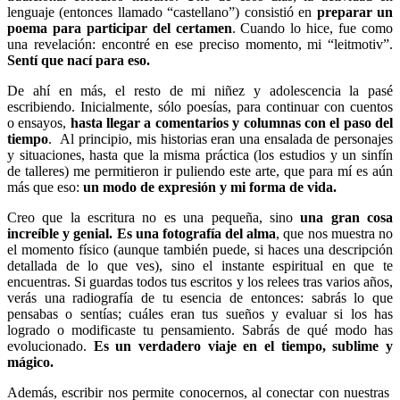
lenguaje (entonces llamado “castellano”) consistió en
preparar un
poema para participar del certamen
. Cuando lo hice, fue como
una revelación: encontré en ese preciso momento, mi “leitmotiv”.
Sentí que nací para eso.
De ahí en más, el resto de mi niñez y adolescencia la pasé
escribiendo. Inicialmente, sólo poesías, para continuar con cuentos
o ensayos,
hasta llegar a comentarios y columnas con el paso del
tiempo
. Al principio, mis historias eran una ensalada de personajes
y situaciones, hasta que la misma práctica (los estudios y un sinfín
de talleres) me permitieron ir puliendo este arte, que para mí es aún
más que eso:
un modo de expresión y mi forma de vida.
Creo que la escritura no es una pequeña, sino
una gran cosa
increíble y genial.
Es una fotografía del alma
, que nos muestra no
el momento físico (aunque también puede, si haces una descripción
detallada de lo que ves), sino el instante espiritual en que te
encuentras. Si guardas todos tus escritos y los relees tras varios años,
verás una radiografía de tu esencia de entonces: sabrás lo que
pensabas o sentías; cuáles eran tus sueños y evaluar si los has
logrado o modificaste tu pensamiento. Sabrás de qué modo has
evolucionado.
Es un verdadero viaje en el tiempo, sublime y
mágico.
Además, escribir nos permite conocernos, al conectar con nuestras