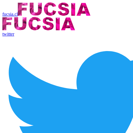
fucsia.cl
twitter