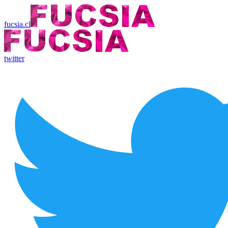
fucsia.cl
twitter