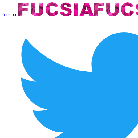
fucsia.cl