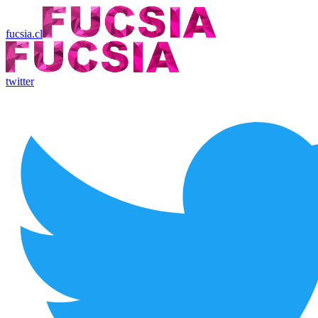
fucsia.cl
twitter