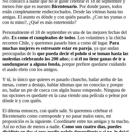
No conozco a nadie que no le guste celebrar el 18 de septiembre y
menos éste que es nuestro
Bicentenario
. Por donde pases, todos
están completamente endieciochados. Desde las vitrinas hasta tus
amigas. El asunto es dónde y con quién pasarlo. ¿Con tus yuntas o
con tu mino?, ¿Qué es más entretenido?
Personalmente el 18 de septiembre es una de las mejores fechas del
año.
Es como el cumpleaños de todos
. Los volantines y la chicha
recorren Chile, y queremos pasarlo bien a como dé lugar.
Para
muchas mujeres es estresante estar en pareja
, ya que andan
preocupadas de lo
que pueda decir el pololo si se toman hasta las
molestias celebrando los 200 año
s; o
si él no tiene ganas de ir a
sandunguear a alguna fonda,
porque prefiere quedarse cuidando
el asado ebrio con los amigos.
Y tú, lo único que quieres es pasarlo chancho, bailar arriba de las
mesas, comer a destajo, hablar idiomas que no conocías y porque
no, bailar un pie de cueca con algún huaso estupendo. Ninguna de
tus opciones es quedarte en la casa viendo una película o pelear por
dónde ir y con quién.
El dilema entonces, con quién salir. Si queremos celebrar el
Bicentenario como corresponde y no pasar malos ratos, mi
proposición es la siguiente. Coordinarte entre tus amigas y tu macho.
Así no echas de menos a nadie.
Como son cuatro días, puedes
dividirte en dos si eres medio pololo dependiente y si no, le dejai