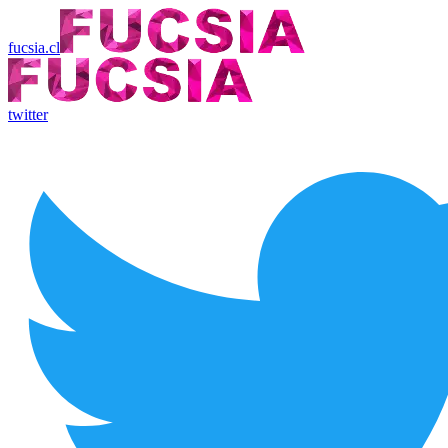
fucsia.cl
twitter