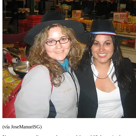
(vía JoseManuelSG)