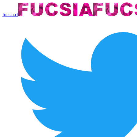
fucsia.cl