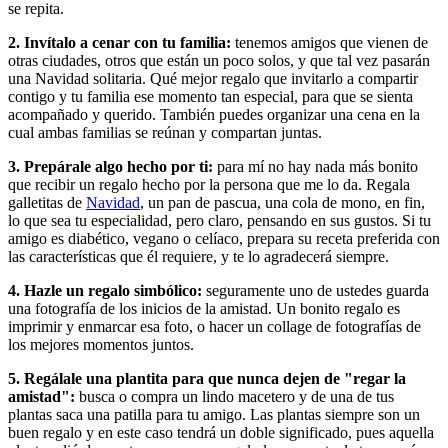
se repita.
2. Invítalo a cenar con tu familia:
tenemos amigos que vienen de
otras ciudades, otros que están un poco solos, y que tal vez pasarán
una Navidad solitaria. Qué mejor regalo que invitarlo a compartir
contigo y tu familia ese momento tan especial, para que se sienta
acompañado y querido. También puedes organizar una cena en la
cual ambas familias se reúnan y compartan juntas.
3. Prepárale algo hecho por ti:
para mí no hay nada más bonito
que recibir un regalo hecho por la persona que me lo da. Regala
galletitas de
Navidad
, un pan de pascua, una cola de mono, en fin,
lo que sea tu especialidad, pero claro, pensando en sus gustos. Si tu
amigo es diabético, vegano o celíaco, prepara su receta preferida con
las características que él requiere, y te lo agradecerá siempre.
4. Hazle un regalo simbólico:
seguramente uno de ustedes guarda
una fotografía de los inicios de la amistad. Un bonito regalo es
imprimir y enmarcar esa foto, o hacer un collage de fotografías de
los mejores momentos juntos.
5. Regálale una plantita para que nunca dejen de "regar la
amistad":
busca o compra un lindo macetero y de una de tus
plantas saca una patilla para tu amigo. Las plantas siempre son un
buen regalo y en este caso tendrá un doble significado, pues aquella