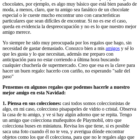
chocolates, por ejemplo, es algo muy básico que está bien pasado de
moda, a menos, claro, que tu amigo sea fanático de un chocolate
especial o le cueste mucho encontrar uno con características
particulares que sean difíciles de encontrar. Si no es ese el caso,
queda en evidencia la despreocupación y no es lo que nuestro mejor
amigo merece.
Yo siempre he sido muy preocupada por los regalos que hago, sin
necesidad de gastar demasiado. Conozco bien a mis
amigos
y sé lo
que les gusta y lo que necesitan, además me preparo con
anticipación para no estar corriendo a última hora buscando
cualquier chuchería de supermercado. Creo que esa es la clave para
hacer un buen regalo: hacerlo con cariño, no esperando "salir del
paso"
Pensemos en algunos regalos que podemos hacerle a nuestro
mejor amigo en esta Navidad:
1. Piensa en sus colecciones:
casi todos somos coleccionistas de
algo, en mi caso, colecciono pisapapeles de vidrio o cristal. Observa
la casa de tu amigo, y ve si hay algún adorno que se repita. Tengo
un amigo que colecciona muñequitos de Playmobil, otro que
colecciona buses en miniatura. Revisa los que tiene, si es posible
saca una foto cuando él no te vea, y averigua dónde encontrar
objetos como los que él colecciona, para que no le regales algo que