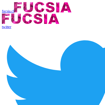
fucsia.cl
twitter