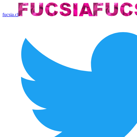
fucsia.cl