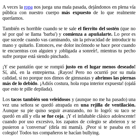
A veces la
ropa
nos juega una mala pasada, dejándonos en plena vía
pública con nuestro cuerpo
más expuesto
de lo que realmente
queríamos.
También es horrible cuando se te sale
el fierrito del sostén
(que no
sé por qué se llama 'barba') y
comienza a apuñalarte.
Lo peor es
que sucede cuando vas caminando, sin la privacidad de introducir tu
mano y quitarlo. Entonces, ese dolor incómodo se hace peor cuando
te encuentras con alguien y ¡obligada a sonreír!, mientras tu pecho
sufre porque está siendo pinchado.
¡Y ese pantalón que se rompió
justo en el lugar menos deseado!
Sí, ahí, en la entrepierna. ¡Rayos! Pero no ocurrió por su mala
calidad, si no porque nos dimos de gimnastas y
abrimos las piernas
más de lo debido
. ¡Adiós costura, hola ropa interior expuesta! (ojalá
que esto te pille depilada).
Los
tacos también son veleidosos
y (aunque no me ha pasado) una
vez una señora se quedó atrapada en
una rejilla de ventilación.
Aunque su pie quiso seguir avanzando, no lo logró: su taco se
quedó en allí y ella
se fue coja
. ¡Y el infaltable clásico adolescente!
cuando por uso excesivo, los zapatos de colegio se abrieron y se
pusieron a 'conversar' (diría mi mamá). ¡Peor si te pasaba en el
colegio! Todos tus compañeros te hacían bullying.