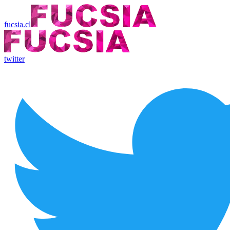
fucsia.cl
twitter