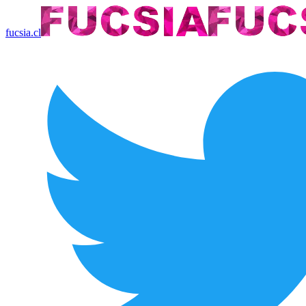
fucsia.cl