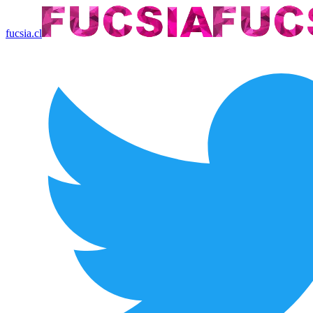
fucsia.cl