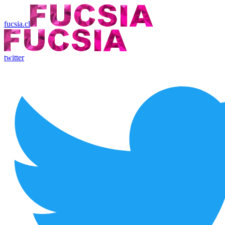
fucsia.cl
twitter