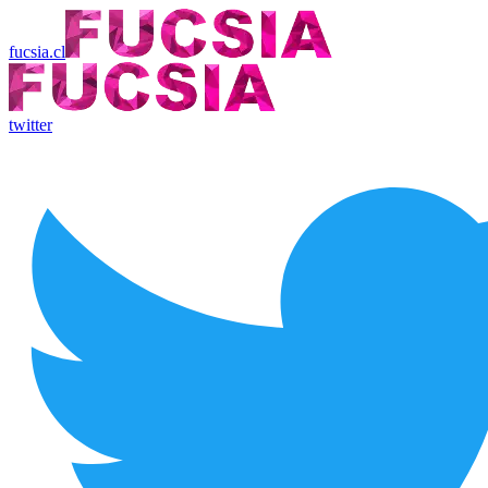
fucsia.cl
twitter