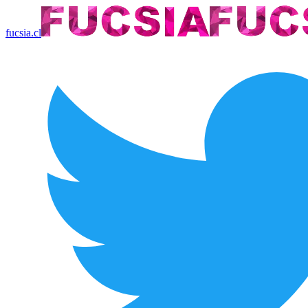
fucsia.cl