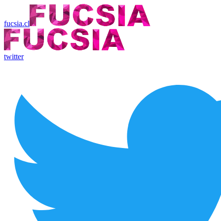
fucsia.cl
twitter