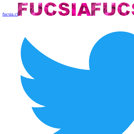
fucsia.cl