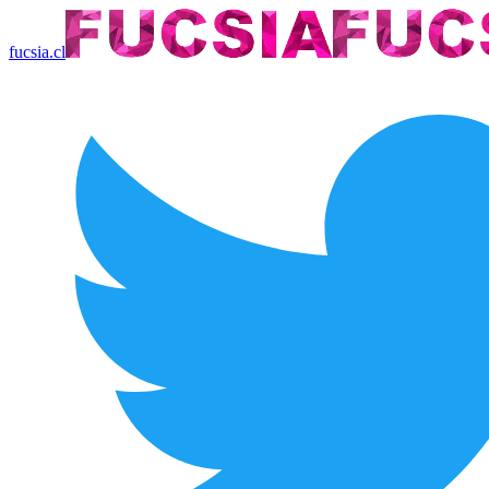
fucsia.cl