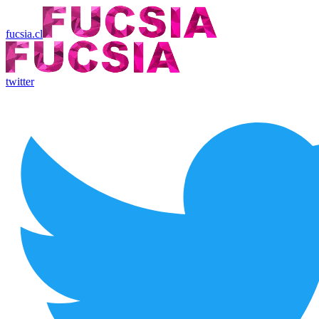
fucsia.cl
twitter