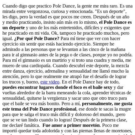
Cuando digo que practico Pole Dance, la gente me mira raro. Es una
mirada entre vergonzosa, curiosa y emocionada. "Es un deporte",
les digo, pero la verdad es que pocos me creen. Después de un año
y medio practicando, insisto aún más en lo mismo,
el Pole Dance es
un deporte
y uno de los más entretenidos, difíciles y exigentes que
he practicado en mi vida. Ok, tampoco he practicado muchos, pero
igual.
¿Por qué Pole Dance?
Para mí tiene que ver con hacer
ejercicio sin sentir que estás haciendo ejercicio. Siempre he
admirado a las personas que se levantan a las cinco de la mañana
para ir al gimnasio antes de la pega o de clases, porque yo no podría.
Para mí el gimnasio es un martirio y si troto una cuadra y media, me
muero de una cardiopatía. Cuando descubrí este deporte, la mezcla
entre danza, ejercicio, adrenalina y sensualidad me llamó mucho la
atención, pero lo que realmente me atrapó fue el desafío de lograr
los trucos y, bueno,
este video
. En el Pole Dance hay de todo,
puedes encontrar lugares donde el foco es el baile sexy
y dar
vueltas alrededor de la barra meneando la cola, aprender técnicas de
sensualidad, quitarse la vergüenza y sacar uno que otro truco para
que el baile se vea más bonito. Pero a mí,
personalmente, me gusta
este tema del Pole Dance profesional
, ese donde te sacas la mugre
para que te salga el truco más difícil y doloroso del mundo, ¡pero
que se ve tan lindo cuando lo logras! Después de la primera clase,
me declaré fanática.
Fue amor a primer moretón
. Poco me
importó quedar toda adolorida y con las piernas llenas de moretones,