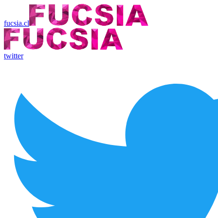
fucsia.cl
twitter