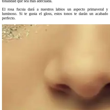
tonalidad que sea más adecuada.
El rosa fucsia dará a nuestros labios un aspecto primaveral y
luminoso. Si te gusta el gloss, estos tonos te darán un acabado
perfecto.