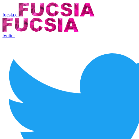
fucsia.cl
twitter