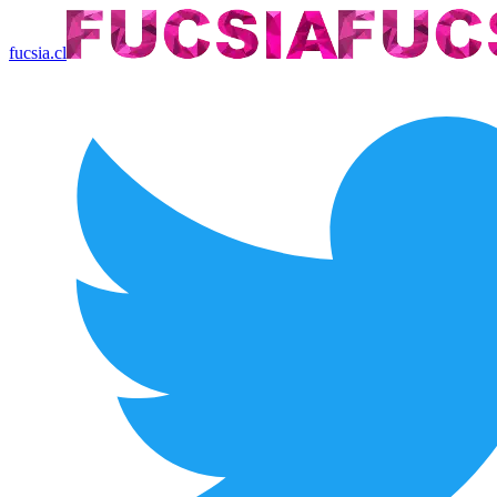
fucsia.cl