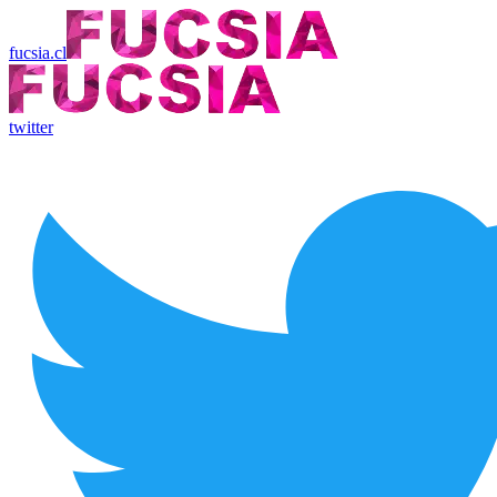
fucsia.cl
twitter