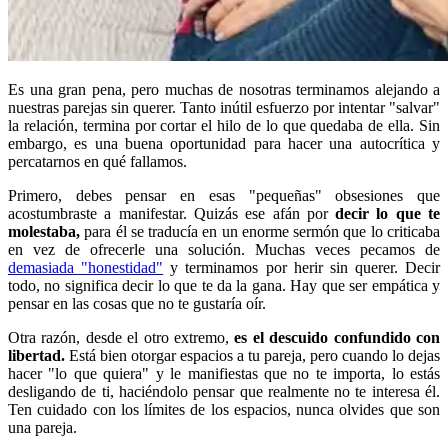
Es una gran pena, pero muchas de nosotras terminamos alejando a
nuestras parejas sin querer. Tanto inútil esfuerzo por intentar "salvar"
la relación, termina por cortar el hilo de lo que quedaba de ella. Sin
embargo, es una buena oportunidad para hacer una autocrítica y
percatarnos en qué fallamos.
Primero, debes pensar en esas "pequeñas" obsesiones que
acostumbraste a manifestar. Quizás ese afán por
decir lo que te
molestaba,
para él se traducía en un enorme sermón que lo criticaba
en vez de ofrecerle una solución. Muchas veces pecamos de
demasiada "honestidad"
y terminamos por herir sin querer. Decir
todo, no significa decir lo que te da la gana. Hay que ser empática y
pensar en las cosas que no te gustaría oír.
Otra razón, desde el otro extremo,
es el descuido confundido con
libertad.
Está bien otorgar espacios a tu pareja, pero cuando lo dejas
hacer "lo que quiera" y le manifiestas que no te importa, lo estás
desligando de ti, haciéndolo pensar que realmente no te interesa él.
Ten cuidado con los límites de los espacios, nunca olvides que son
una pareja.