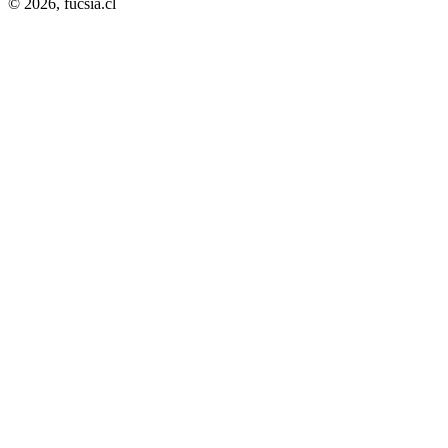
© 2026,
fucsia.cl