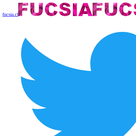
fucsia.cl