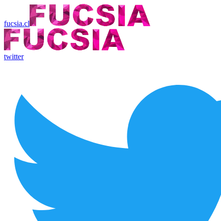
fucsia.cl
twitter