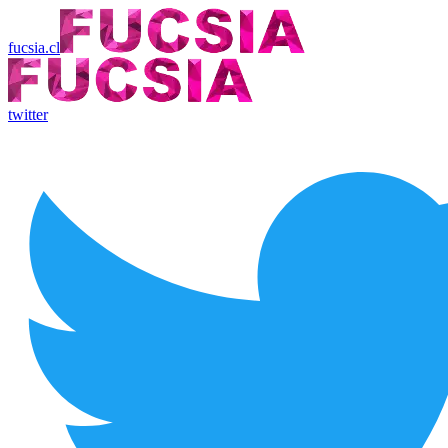
fucsia.cl
twitter