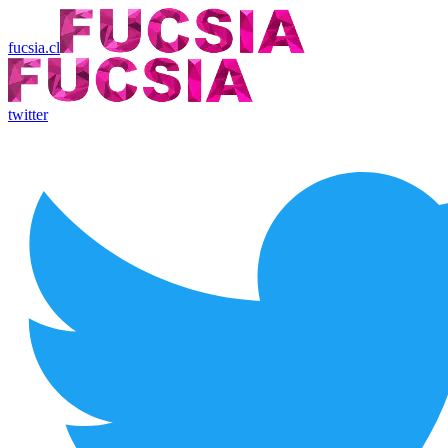
fucsia.cl
twitter