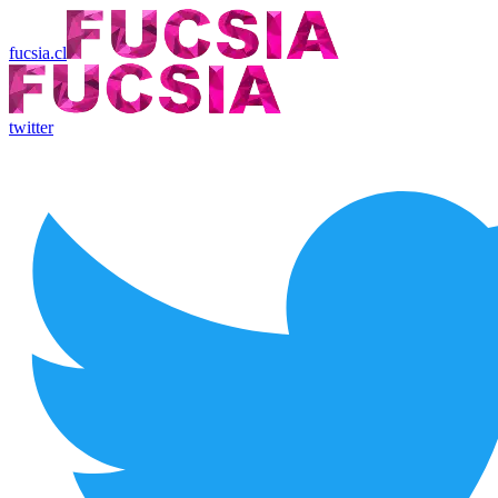
fucsia.cl
twitter