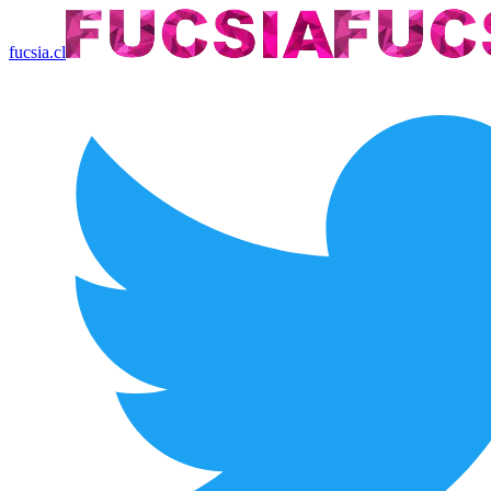
fucsia.cl