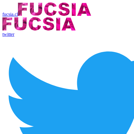
fucsia.cl
twitter