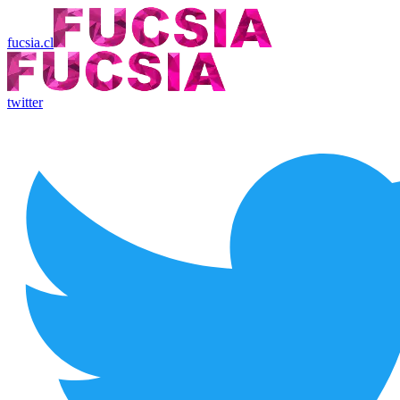
fucsia.cl
twitter