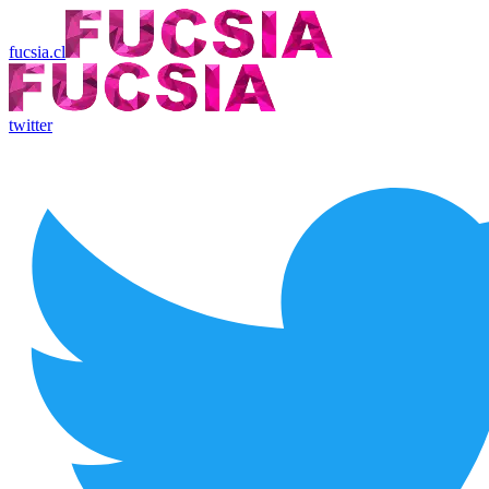
fucsia.cl
twitter