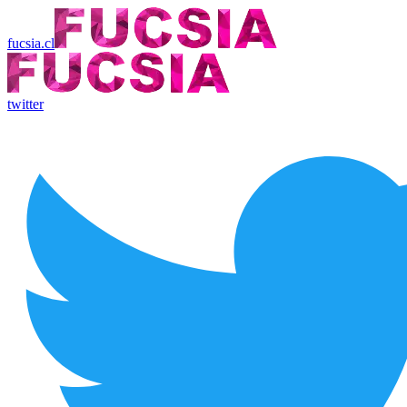
fucsia.cl
twitter