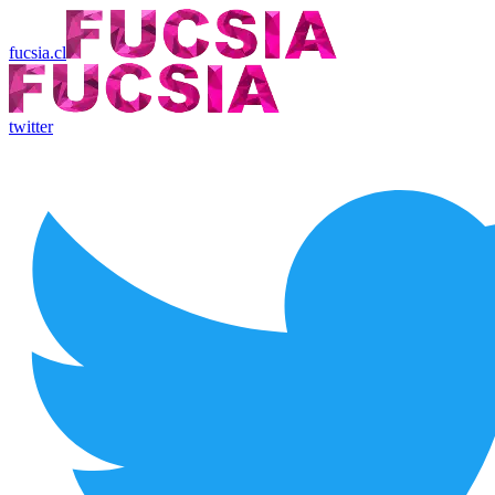
fucsia.cl
twitter