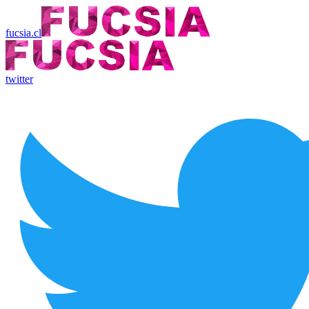
fucsia.cl
twitter