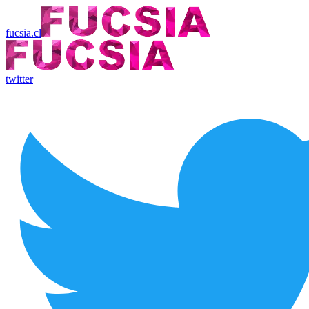
fucsia.cl
twitter