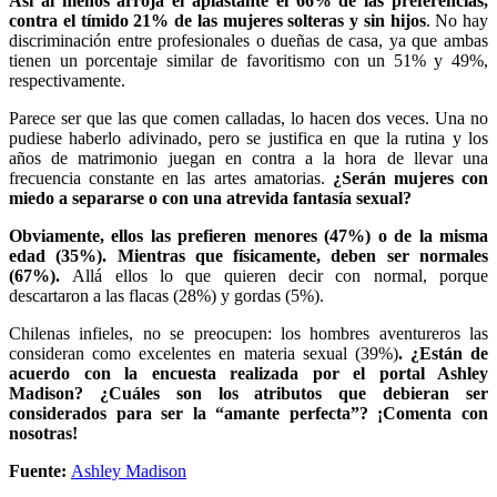
Así al menos arroja el aplastante el 66% de las preferencias,
contra el tímido 21% de las mujeres solteras y sin hijos
. No hay
discriminación entre profesionales o dueñas de casa, ya que ambas
tienen un porcentaje similar de favoritismo con un 51% y 49%,
respectivamente.
Parece ser que las que comen calladas, lo hacen dos veces. Una no
pudiese haberlo adivinado, pero se justifica en que la rutina y los
años de matrimonio juegan en contra a la hora de llevar una
frecuencia constante en las artes amatorias.
¿Serán mujeres con
miedo a separarse o con una atrevida fantasía sexual?
Obviamente, ellos las prefieren menores (47%) o de la misma
edad (35%). Mientras que físicamente, deben ser normales
(67%).
Allá ellos lo que quieren decir con normal, porque
descartaron a las flacas (28%) y gordas (5%).
Chilenas infieles, no se preocupen: los hombres aventureros las
consideran como excelentes en materia sexual (39%)
. ¿Están de
acuerdo con la encuesta realizada por el portal Ashley
Madison? ¿Cuáles son los atributos que debieran ser
considerados para ser la “amante perfecta”? ¡Comenta con
nosotras!
Fuente:
Ashley Madison