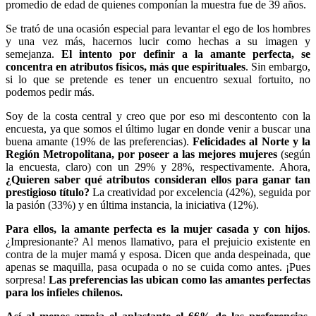
promedio de edad de quienes componían la muestra fue de 39 años.
Se trató de una ocasión especial para levantar el ego de los hombres
y una vez más, hacernos lucir como hechas a su imagen y
semejanza.
El intento por definir a la amante perfecta, se
concentra en atributos físicos, más que espirituales
. Sin embargo,
si lo que se pretende es tener un encuentro sexual fortuito, no
podemos pedir más.
Soy de la costa central y creo que por eso mi descontento con la
encuesta, ya que somos el último lugar en donde venir a buscar una
buena amante (19% de las preferencias).
Felicidades al Norte y la
Región Metropolitana, por poseer a las mejores mujeres
(según
la encuesta, claro) con un 29% y 28%, respectivamente. Ahora,
¿Quieren saber qué atributos consideran ellos para ganar tan
prestigioso título?
La creatividad por excelencia (42%), seguida por
la pasión (33%) y en última instancia, la iniciativa (12%).
Para ellos, la amante perfecta es la mujer casada y con hijos
.
¿Impresionante? Al menos llamativo, para el prejuicio existente en
contra de la mujer mamá y esposa. Dicen que anda despeinada, que
apenas se maquilla, pasa ocupada o no se cuida como antes. ¡Pues
sorpresa!
Las preferencias las ubican como las amantes perfectas
para los infieles chilenos.