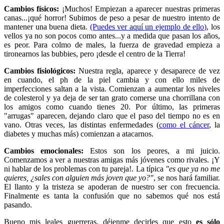
Cambios físicos:
¡Muchos! Empiezan a aparecer nuestras primeras
canas...¡qué horror! Subimos de peso a pesar de nuestro intento de
mantener una buena dieta.
(Puedes ver aquí un ejemplo de ello)
, los
vellos ya no son pocos como antes...y a medida que pasan los años,
es peor. Para colmo de males, la fuerza de gravedad empieza a
tironearnos las bubbies, pero ¡desde el centro de la Tierra!
Cambios fisiológicos:
Nuestra regla, aparece y desaparece de vez
en cuando, el ph de la piel cambia y con ello miles de
imperfecciones saltan a la vista. Comienzan a aumentar los niveles
de colesterol y ya deja de ser tan grato comerse una chorrillana con
los amigos como cuando tienes 20. Por último, las primeras
"arrugas" aparecen, dejando claro que el paso del tiempo no es en
vano. Otras veces, las distintas enfermedades (
como el cáncer
, la
diabetes y muchas más) comienzan a atacarnos.
Cambios emocionales:
Estos son los peores, a mi juicio.
Comenzamos a ver a nuestras amigas más jóvenes como rivales. ¡Y
ni hablar de los problemas con tu pareja!. La típica
"es que ya no me
quieres, ¿sales con alguien más joven que yo?"
, se nos hará familiar.
El llanto y la tristeza se apoderan de nuestro ser con frecuencia.
Finalmente es tanta la confusión que no sabemos qué nos está
pasando.
Bueno mis leales guerreras, déjenme decirles que esto
es sólo