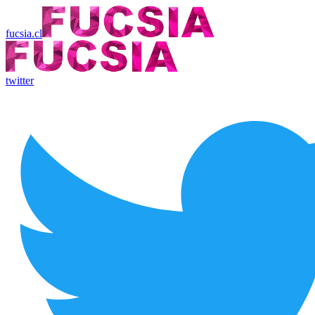
fucsia.cl
twitter