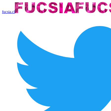
fucsia.cl