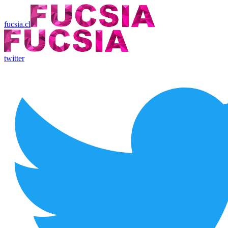
fucsia.cl
twitter