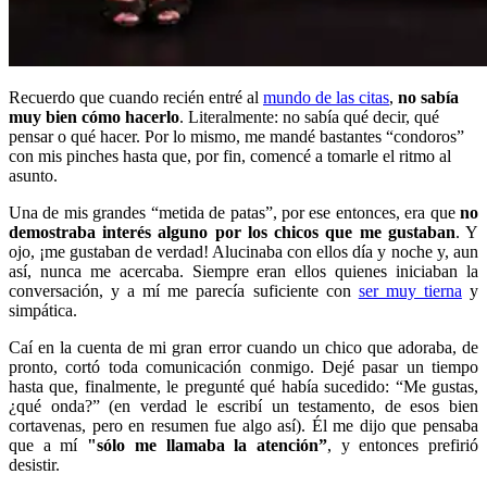
Recuerdo que cuando recién entré al
mundo de las citas
,
no sabía
muy bien cómo hacerlo
. Literalmente: no sabía qué decir, qué
pensar o qué hacer. Por lo mismo, me mandé bastantes “condoros”
con mis pinches hasta que, por fin, comencé a tomarle el ritmo al
asunto.
Una de mis grandes “metida de patas”, por ese entonces, era que
no
demostraba interés alguno por los chicos que me gustaban
. Y
ojo, ¡me gustaban de verdad! Alucinaba con ellos día y noche y, aun
así, nunca me acercaba. Siempre eran ellos quienes iniciaban la
conversación, y a mí me parecía suficiente con
ser muy tierna
y
simpática.
Caí en la cuenta de mi gran error cuando un chico que adoraba, de
pronto, cortó toda comunicación conmigo. Dejé pasar un tiempo
hasta que, finalmente, le pregunté qué había sucedido: “Me gustas,
¿qué onda?” (en verdad le escribí un testamento, de esos bien
cortavenas, pero en resumen fue algo así). Él me dijo que pensaba
que a mí
"sólo me llamaba la atención”
, y entonces prefirió
desistir.