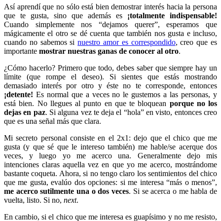
Así aprendí que no sólo está bien demostrar interés hacia la persona
que te gusta, sino que además es
¡totalmente indispensable!
Cuando simplemente nos “dejamos querer”, esperamos que
mágicamente el otro se dé cuenta que también nos gusta e incluso,
cuando no sabemos si
nuestro amor es correspondido
, creo que es
importante
mostrar nuestras ganas de conocer al otro
.
¿Cómo hacerlo? Primero que todo, debes saber que siempre hay un
límite (que rompe el deseo). Si sientes que estás mostrando
demasiado interés por otro y éste no te corresponde, entonces
¡detente!
Es normal que a veces no le gustemos a las personas, y
está bien. No llegues al punto en que te bloquean
porque no los
dejas en paz
. Si alguna vez te deja el “hola” en visto, entonces creo
que es una señal más que clara.
Mi secreto personal consiste en el 2x1: dejo que el chico que me
gusta (y que sé que le intereso también) me hable/se acerque dos
veces, y luego yo me acerco una. Generalmente dejo mis
intenciones claras aquella vez en que yo me acerco, mostrándome
bastante coqueta. Ahora, si no tengo claro los sentimientos del chico
que me gusta, evalúo dos opciones: si me interesa “más o menos”,
me acerco sutilmente una o dos veces
. Si se acerca o me habla de
vuelta, listo. Si no,
next
.
En cambio, si el chico que me interesa es guapísimo y no me resisto,