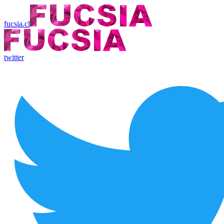
fucsia.cl
twitter