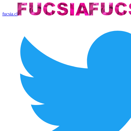
fucsia.cl