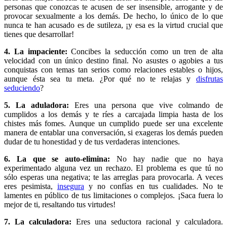
personas que conozcas te acusen de ser insensible, arrogante y de
provocar sexualmente a los demás. De hecho, lo único de lo que
nunca te han acusado es de sutileza, ¡y esa es la virtud crucial que
tienes que desarrollar!
4. La impaciente:
Concibes la seducción como un tren de alta
velocidad con un único destino final. No asustes o agobies a tus
conquistas con temas tan serios como relaciones estables o hijos,
aunque ésta sea tu meta. ¿Por qué no te relajas y
disfrutas
seduciendo
?
5. La aduladora:
Eres una persona que vive colmando de
cumplidos a los demás y te ríes a carcajada limpia hasta de los
chistes más fomes. Aunque un cumplido puede ser una excelente
manera de entablar una conversación, si exageras los demás pueden
dudar de tu honestidad y de tus verdaderas intenciones.
6. La que se auto-elimina:
No hay nadie que no haya
experimentado alguna vez un rechazo. El problema es que tú no
sólo esperas una negativa; te las arreglas para provocarla. A veces
eres pesimista,
insegura
y no confías en tus cualidades. No te
lamentes en público de tus limitaciones o complejos. ¡Saca fuera lo
mejor de ti, resaltando tus virtudes!
7. La calculadora:
Eres una seductora racional y calculadora.