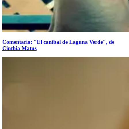
Comentario: "El caníbal de Laguna Verde", de
Cinthia Matus