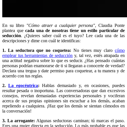
En su libro
"Cómo atraer a cualquier persona"
, Claudia Ponte
plantea que
cada una de nosotras tiene un estilo particular de
seducción
. ¿Quieres saber cuál es el tuyo? Lee cada una de las
descripciones y dime con cuál te identificas:
1. La seductora que no coquetea:
No tienes muy claro
cómo
emplear tus herramientas de seducción
y, tal vez, estés atrapada en
una actitud negativa sobre lo que es seducir. ¿Has pensado cuántas
personas podrían enamorarse de ti si llegaran a conocerte de verdad?
Declara una tregua y date permiso para coquetear, a tu manera y de
acuerdo con tus reglas.
2.
La egocéntrica
:
Hablas demasiado y, en ocasiones, puedes
resultar pesada o inoportuna. Las conversadoras que dan excesivos
consejos, revelan demasiadas experiencias personales y vociferan
acerca de sus propias opiniones sin escuchar a los demás, acaban
repeliendo a cualquiera. ¡Haz que los demás se sientan cómodos en
la conversación!
3. La arrogante:
Algunas seductoras caminan; tú marcas el paso.
Eres una mujer directa en la seducción. Lo más probable es que las