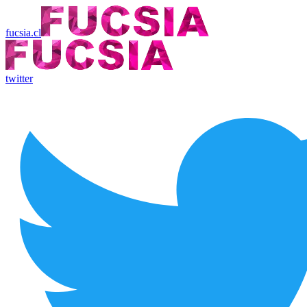
fucsia.cl
twitter