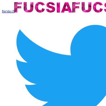
fucsia.cl