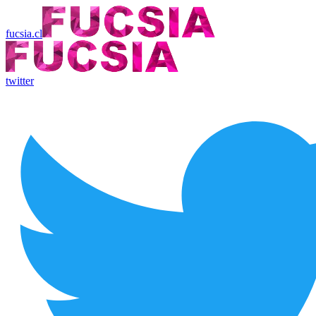
fucsia.cl
twitter