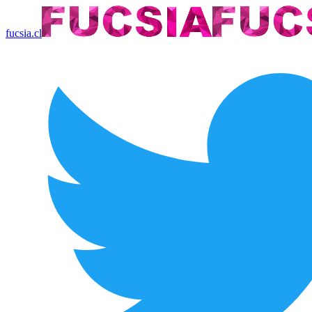
fucsia.cl